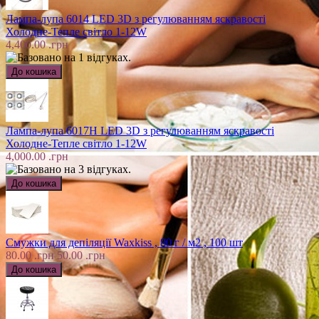
Лампа-лупа 6014 LED 3D з регулюванням яскравості
Холодне-Тепле світло 1-12W
4,400.00 .грн
Лампа-лупа 6017H LED 3D з регулюванням яскравості
Холодне-Тепле світло 1-12W
4,000.00 .грн
Смужки для депіляції Waxkiss , 80 г / м2 , 100 шт
80.00 .грн
50.00 .грн