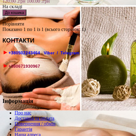
120.00 .грн
100.00 .грн
На складі
В улюблені
Порівняти
Показано 1 по 1 із 1 (всього сторінок: 1)
КОНТАКТИ
►
+380502243464 Viber / Telegram
►
+380671930967
Інформація
Про нас
Доставка та оплата
Повернення / обмін
Гарантія
Наша адреса