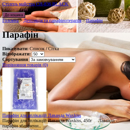
Стілець майстра CH-836 BLACK
1,600.00 .грн
Головна
>
Депіляція та парафінотерапія
>
Парафін
Парафін
Показувати:
Список
/
Сітка
Відображати:
Сортування
Порівняння товарів (0)
Парафін для аплікацій Лаванда Waxkiss
Парафін для аплікацій Лаванда Waxkiss, 450г Лаванда -
парафін збагачени..