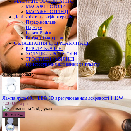
МАСАЖНЕ ОБЛАДНАННЯ
МАСАЖНІ СТОЛИ
МАСАЖНІ СТІЛЬЦІ
Депіляція та парафінотерапія
Парафіноплави
Парафін
Гарячий віск
Витратні матеріали
ОБЛАДНАННЯ ДЛЯ РЕАБІЛІТАЦІЇ
КРІСЛА КОЛІСНІ
ХОДУНКИ / РОЛАТОРИ
ТРОСТИНИ / МИЛИЦІ
Пристосування для ванни та туалету
Лідери продажу
Лампа-лупа 6014 LED 3D з регулюванням яскравості 1-12W
4,000.00 .грн