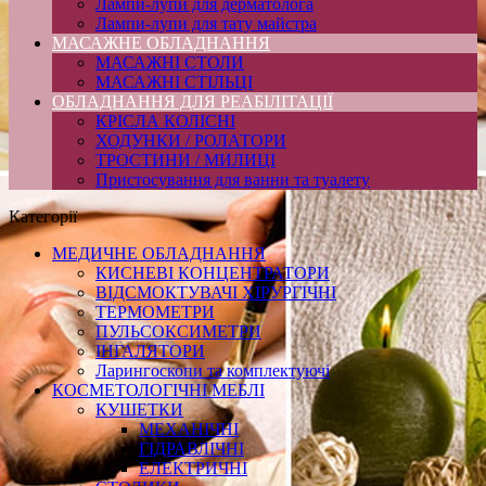
Лампи-лупи для дерматолога
Лампи-лупи для тату майстра
МАСАЖНЕ ОБЛАДНАННЯ
МАСАЖНІ СТОЛИ
МАСАЖНІ СТІЛЬЦІ
ОБЛАДНАННЯ ДЛЯ РЕАБІЛІТАЦІЇ
КРІСЛА КОЛІСНІ
ХОДУНКИ / РОЛАТОРИ
ТРОСТИНИ / МИЛИЦІ
Пристосування для ванни та туалету
Категорії
МЕДИЧНЕ ОБЛАДНАННЯ
КИСНЕВІ КОНЦЕНТРАТОРИ
ВІДСМОКТУВАЧІ ХІРУРГІЧНІ
ТЕРМОМЕТРИ
ПУЛЬСОКСИМЕТРИ
ІНГАЛЯТОРИ
Ларингоскопи та комплектуючі
КОСМЕТОЛОГІЧНІ МЕБЛІ
КУШЕТКИ
МЕХАНІЧНІ
ГІДРАВЛІЧНІ
ЕЛЕКТРИЧНІ