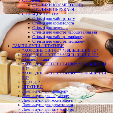
СТОЛИКИ
СТОЛИКИ КОСМЕТОЛОГА
СТОЛИКИ ПЕРУКАРЯ
СТІЛЬЦІ МАЙСТРА
Стільці для майстра тату
Стільці для косметолога
Стільці для перукаря
Стільці для майстра нарощування вій
Стільці для майстра манікюру
Стільці для майстра педикюру
ЛАМПИ-ЛУПИ / ШТАТИВИ
*ХОЛОДНЕ СВІТЛО* *ЗБІЛЬШЕННЯ 3D*
*ХОЛОДНЕ СВІТЛО* *ЗБІЛЬШЕННЯ 5D*
Кільцева лампа
*ХОЛОДНЕ+ТЕПЛЕ СВІТЛО* *ЗБІЛЬШЕННЯ
3D*
*ХОЛОДНЕ+ТЕПЛЕ СВІТЛО* *ЗБІЛЬШЕННЯ
5D*
* 3D+5D *
ШТАТИВИ
Лампи-лупи для манікюру
Лампи-лупи для педикюру
Лампи-лупи для косметолога
Лампи-лупи для дерматолога
Лампи-лупи для тату майстра