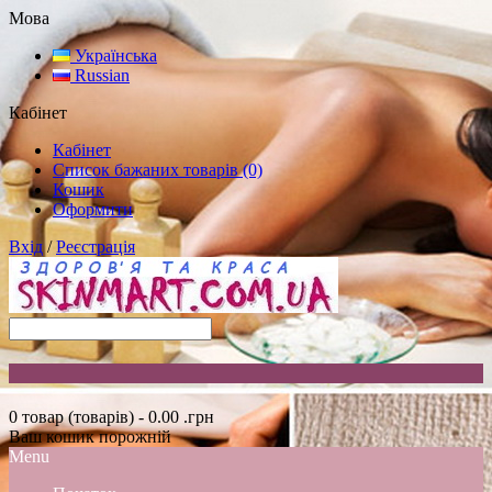
Мова
Українська
Russian
Кабінет
Кабінет
Список бажаних товарів (0)
Кошик
Оформити
Вхід
/
Реєстрація
0 товар (товарів) - 0.00 .грн
Ваш кошик порожній
Menu