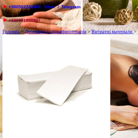
►
+380502243464 Viber / Telegram
►
+380671930967
Головна
>
Депіляція та парафінотерапія
>
Витратні матеріали
>