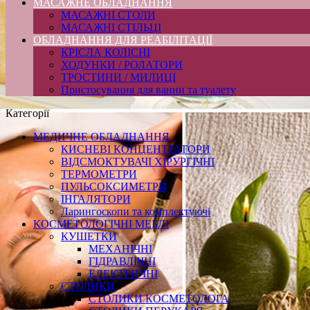
МАСАЖНЕ ОБЛАДНАННЯ
МАСАЖНІ СТОЛИ
МАСАЖНІ СТІЛЬЦІ
ОБЛАДНАННЯ ДЛЯ РЕАБІЛІТАЦІЇ
КРІСЛА КОЛІСНІ
ХОДУНКИ / РОЛАТОРИ
ТРОСТИНИ / МИЛИЦІ
Пристосування для ванни та туалету
Категорії
МЕДИЧНЕ ОБЛАДНАННЯ
КИСНЕВІ КОНЦЕНТРАТОРИ
ВІДСМОКТУВАЧІ ХІРУРГІЧНІ
ТЕРМОМЕТРИ
ПУЛЬСОКСИМЕТРИ
ІНГАЛЯТОРИ
Ларингоскопи та комплектуючі
КОСМЕТОЛОГІЧНІ МЕБЛІ
КУШЕТКИ
МЕХАНІЧНІ
ГІДРАВЛІЧНІ
ЕЛЕКТРИЧНІ
СТОЛИКИ
СТОЛИКИ КОСМЕТОЛОГА