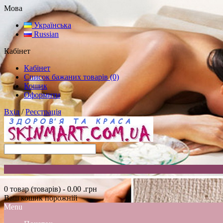
Мова
Українська
Russian
Кабінет
Кабінет
Список бажаних товарів (0)
Кошик
Оформити
Вхід
/
Реєстрація
0 товар (товарів) - 0.00 .грн
Ваш кошик порожній
Menu