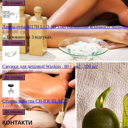
Лампа-лупа 6017H LED 3D з регулюванням яскравості Холодне
4,000.00 .грн
Смужки для депіляції Waxkiss , 80 г / м2 , 100 шт
80.00 .грн
50.00 .грн
Стілець майстра CH-836 BLACK
1,600.00 .грн
КОНТАКТИ