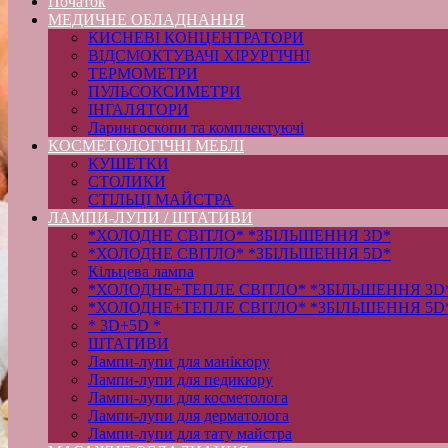
Початок
МЕДИЧНЕ ОБЛАДНАННЯ
КИСНЕВІ КОНЦЕНТРАТОРИ
ВІДСМОКТУВАЧІ ХІРУРГІЧНІ
ТЕРМОМЕТРИ
ПУЛЬСОКСИМЕТРИ
ІНГАЛЯТОРИ
Ларингоскопи та комплектуючі
КОСМЕТОЛОГІЧНІ МЕБЛІ
КУШЕТКИ
СТОЛИКИ
СТІЛЬЦІ МАЙСТРА
ЛАМПИ-ЛУПИ / ШТАТИВИ
*ХОЛОДНЕ СВІТЛО* *ЗБІЛЬШЕННЯ 3D*
*ХОЛОДНЕ СВІТЛО* *ЗБІЛЬШЕННЯ 5D*
Кільцева лампа
*ХОЛОДНЕ+ТЕПЛЕ СВІТЛО* *ЗБІЛЬШЕННЯ 3D
*ХОЛОДНЕ+ТЕПЛЕ СВІТЛО* *ЗБІЛЬШЕННЯ 5D
* 3D+5D *
ШТАТИВИ
Лампи-лупи для манікюру
Лампи-лупи для педикюру
Лампи-лупи для косметолога
Лампи-лупи для дерматолога
Лампи-лупи для тату майстра