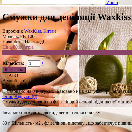
Zoom
Смужки для депіляції Waxkiss ,
Виробник
WaxKiss, Китай
Модель:
PB-100
Наявність:
На складі
Ціна
80.00 .грн
50.00 .грн
Кількість:
-
+
- АБО -
В улюблені
Порівняти
Базовано на 0 відгуках.
|
Написати в
Опис
Відгуки (0)
Смужки для депіляції на флізеліновій основі підвищеної міцност
Ідеально підходять для видалення теплого воску .
80 г Щільність / м2 , флізелінові підставу , що забезпечує підвище