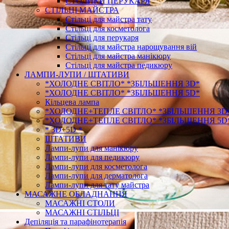
СТОЛИКИ ПЕРУКАРЯ
СТІЛЬЦІ МАЙСТРА
Стільці для майстра тату
Стільці для косметолога
Стільці для перукаря
Стільці для майстра нарощування вій
Стільці для майстра манікюру
Стільці для майстра педикюру
ЛАМПИ-ЛУПИ / ШТАТИВИ
*ХОЛОДНЕ СВІТЛО* *ЗБІЛЬШЕННЯ 3D*
*ХОЛОДНЕ СВІТЛО* *ЗБІЛЬШЕННЯ 5D*
Кільцева лампа
*ХОЛОДНЕ+ТЕПЛЕ СВІТЛО* *ЗБІЛЬШЕННЯ 3D
*ХОЛОДНЕ+ТЕПЛЕ СВІТЛО* *ЗБІЛЬШЕННЯ 5D
* 3D+5D *
ШТАТИВИ
Лампи-лупи для манікюру
Лампи-лупи для педикюру
Лампи-лупи для косметолога
Лампи-лупи для дерматолога
Лампи-лупи для тату майстра
МАСАЖНЕ ОБЛАДНАННЯ
МАСАЖНІ СТОЛИ
МАСАЖНІ СТІЛЬЦІ
Депіляція та парафінотерапія