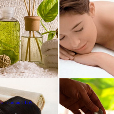
епле світло 1-12W