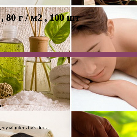
 80 г / м2 , 100 шт
ідгук
і .
ну міцність і м'якість .