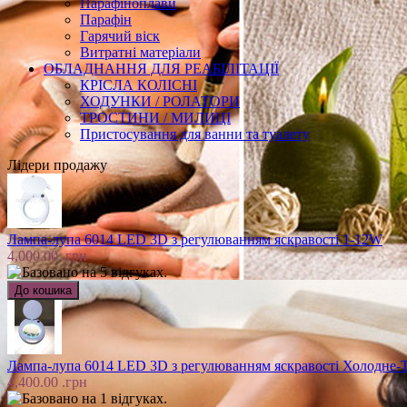
Парафіноплави
Парафін
Гарячий віск
Витратні матеріали
ОБЛАДНАННЯ ДЛЯ РЕАБІЛІТАЦІЇ
КРІСЛА КОЛІСНІ
ХОДУНКИ / РОЛАТОРИ
ТРОСТИНИ / МИЛИЦІ
Пристосування для ванни та туалету
Лідери продажу
Лампа-лупа 6014 LED 3D з регулюванням яскравості 1-12W
4,000.00 .грн
Лампа-лупа 6014 LED 3D з регулюванням яскравості Холодне-Т
4,400.00 .грн