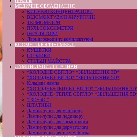
Початок
МЕДИЧНЕ ОБЛАДНАННЯ
КИСНЕВІ КОНЦЕНТРАТОРИ
ВІДСМОКТУВАЧІ ХІРУРГІЧНІ
ТЕРМОМЕТРИ
ПУЛЬСОКСИМЕТРИ
ІНГАЛЯТОРИ
Ларингоскопи та комплектуючі
КОСМЕТОЛОГІЧНІ МЕБЛІ
КУШЕТКИ
СТОЛИКИ
СТІЛЬЦІ МАЙСТРА
ЛАМПИ-ЛУПИ / ШТАТИВИ
*ХОЛОДНЕ СВІТЛО* *ЗБІЛЬШЕННЯ 3D*
*ХОЛОДНЕ СВІТЛО* *ЗБІЛЬШЕННЯ 5D*
Кільцева лампа
*ХОЛОДНЕ+ТЕПЛЕ СВІТЛО* *ЗБІЛЬШЕННЯ 3D
*ХОЛОДНЕ+ТЕПЛЕ СВІТЛО* *ЗБІЛЬШЕННЯ 5D
* 3D+5D *
ШТАТИВИ
Лампи-лупи для манікюру
Лампи-лупи для педикюру
Лампи-лупи для косметолога
Лампи-лупи для дерматолога
Лампи-лупи для тату майстра