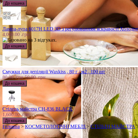
Лампа-лупа 6017H LED 3D з регулюванням яскравості Холодне
4,000.00 .грн
Смужки для депіляції Waxkiss , 80 г / м2 , 100 шт
80.00 .грн
50.00 .грн
Стілець майстра CH-836 BLACK
1,600.00 .грн
Головна
>
КОСМЕТОЛОГІЧНІ МЕБЛІ
>
СТІЛЬЦІ МАЙСТРА