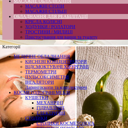
МАСАЖНЕ ОБЛАДНАННЯ
МАСАЖНІ СТОЛИ
МАСАЖНІ СТІЛЬЦІ
ОБЛАДНАННЯ ДЛЯ РЕАБІЛІТАЦІЇ
КРІСЛА КОЛІСНІ
ХОДУНКИ / РОЛАТОРИ
ТРОСТИНИ / МИЛИЦІ
Пристосування для ванни та туалету
Категорії
МЕДИЧНЕ ОБЛАДНАННЯ
КИСНЕВІ КОНЦЕНТРАТОРИ
ВІДСМОКТУВАЧІ ХІРУРГІЧНІ
ТЕРМОМЕТРИ
ПУЛЬСОКСИМЕТРИ
ІНГАЛЯТОРИ
Ларингоскопи та комплектуючі
КОСМЕТОЛОГІЧНІ МЕБЛІ
КУШЕТКИ
МЕХАНІЧНІ
ГІДРАВЛІЧНІ
ЕЛЕКТРИЧНІ
СТОЛИКИ
СТОЛИКИ КОСМЕТОЛОГА