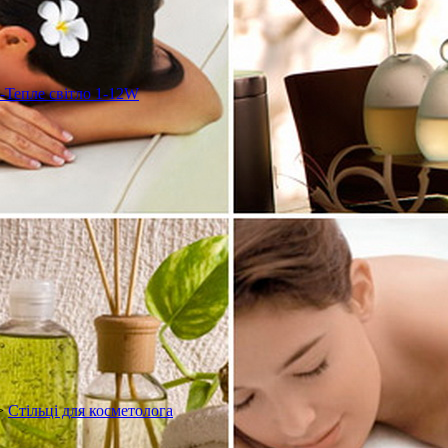
-Тепле світло 1-12W
>
Стільці для косметолога