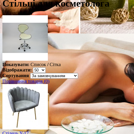
Стільці для косметолога
Показувати:
Список
/
Сітка
Відображати:
Сортування
Порівняння товарів (0)
Стілець Y-17