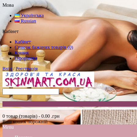
Мова
Українська
Russian
Кабінет
Кабінет
Список бажаних товарів (0)
Кошик
Оформити
Вхід
/
Реєстрація
0 товар (товарів) - 0.00 .грн
Ваш кошик порожній
Menu