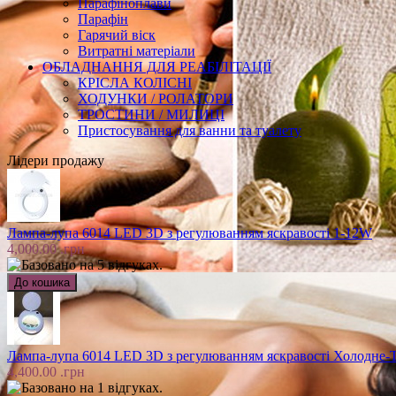
Парафіноплави
Парафін
Гарячий віск
Витратні матеріали
ОБЛАДНАННЯ ДЛЯ РЕАБІЛІТАЦІЇ
КРІСЛА КОЛІСНІ
ХОДУНКИ / РОЛАТОРИ
ТРОСТИНИ / МИЛИЦІ
Пристосування для ванни та туалету
Лідери продажу
Лампа-лупа 6014 LED 3D з регулюванням яскравості 1-12W
4,000.00 .грн
Лампа-лупа 6014 LED 3D з регулюванням яскравості Холодне-Т
4,400.00 .грн