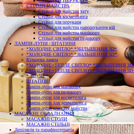
СТОЛИКИ ПЕРУКАРЯ
СТІЛЬЦІ МАЙСТРА
Стільці для майстра тату
Стільці для косметолога
Стільці для перукаря
Стільці для майстра нарощування вій
Стільці для майстра манікюру
Стільці для майстра педикюру
ЛАМПИ-ЛУПИ / ШТАТИВИ
*ХОЛОДНЕ СВІТЛО* *ЗБІЛЬШЕННЯ 3D*
*ХОЛОДНЕ СВІТЛО* *ЗБІЛЬШЕННЯ 5D*
Кільцева лампа
*ХОЛОДНЕ+ТЕПЛЕ СВІТЛО* *ЗБІЛЬШЕННЯ 3D
*ХОЛОДНЕ+ТЕПЛЕ СВІТЛО* *ЗБІЛЬШЕННЯ 5D
* 3D+5D *
ШТАТИВИ
Лампи-лупи для манікюру
Лампи-лупи для педикюру
Лампи-лупи для косметолога
Лампи-лупи для дерматолога
Лампи-лупи для тату майстра
МАСАЖНЕ ОБЛАДНАННЯ
МАСАЖНІ СТОЛИ
МАСАЖНІ СТІЛЬЦІ
Депіляція та парафінотерапія