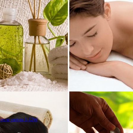
епле світло 1-12W