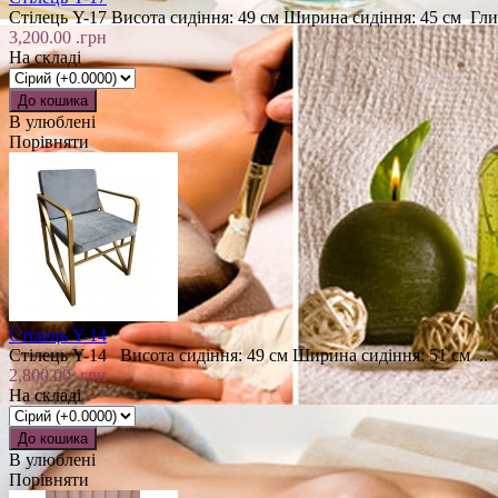
Стілець Y-17 Висота сидіння: 49 см Ширина сидіння: 45 см Гли
3,200.00 .грн
На складі
В улюблені
Порівняти
Стілець Y-14
Стілець Y-14 Висота сидіння: 49 см Ширина сидіння: 51 см ..
2,800.00 .грн
На складі
В улюблені
Порівняти