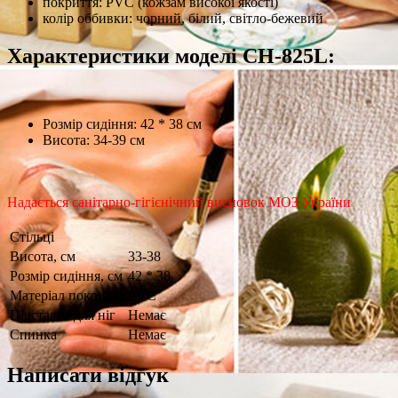
покриття: PVC (кожзам високої якості)
колір оббивки: чорний, білий, світло-бежевий
Характеристики моделі CH-825L:
Розмір сидіння: 42 * 38 см
Висота: 34-39 см
Надається санітарно-гігієнічний висновок МОЗ України
Стільці
Висота, см
33-38
Розмір сидіння, см
42 * 38
Матеріал покриття
PVC
Підставка для ніг
Немає
Спинка
Немає
Написати відгук