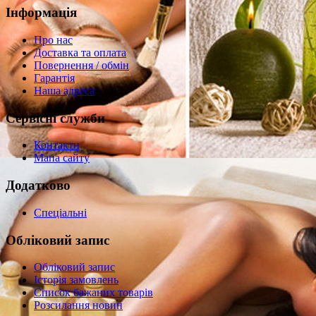
Інформація
Про нас
Доставка та оплата
Повернення / обмін
Гарантія
Наша адреса
Сервісні служби
Контакти
Мапа сайту
Додатково
Спеціальні
Обліковий запис
Обліковий запис
Історія замовлень
Список бажаних товарів
Розсилання новин