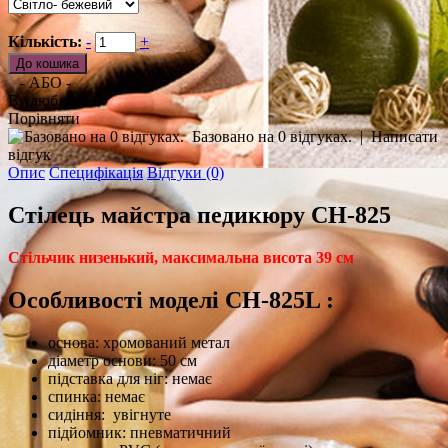
Кількість:
-
+
- АБО -
В улюблені
Порівняти
Базовано на 0 відгуках.
|
Написати
відгук
Опис
Специфікація
Відгуки (0)
Стілець майстра педикюру CH-825
Стільчик низенький, максимальна
висота 39 см
Особливості моделі CH-825L :
основа: хромований метал
діаметр основи: 50 см
підставка для ніг: немає
спинка: немає
сидіння: увігнуте
підйомник: пневматичний