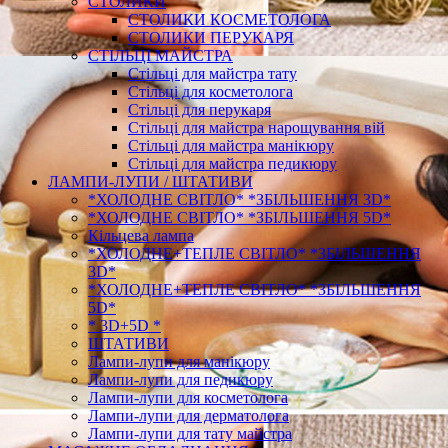
СТОЛИКИ
СТОЛИКИ КОСМЕТОЛОГА
СТОЛИКИ ПЕРУКАРЯ
СТІЛЬЦІ МАЙСТРА
Стільці для майстра тату
Стільці для косметолога
Стільці для перукаря
Стільці для майстра нарощування вій
Стільці для майстра манікюру
Стільці для майстра педикюру
ЛАМПИ-ЛУПИ / ШТАТИВИ
*ХОЛОДНЕ СВІТЛО* *ЗБІЛЬШЕННЯ 3D*
*ХОЛОДНЕ СВІТЛО* *ЗБІЛЬШЕННЯ 5D*
Кільцева лампа
*ХОЛОДНЕ+ТЕПЛЕ СВІТЛО* *ЗБІЛЬШЕННЯ
3D*
*ХОЛОДНЕ+ТЕПЛЕ СВІТЛО* *ЗБІЛЬШЕННЯ
5D*
* 3D+5D *
ШТАТИВИ
Лампи-лупи для манікюру
Лампи-лупи для педикюру
Лампи-лупи для косметолога
Лампи-лупи для дерматолога
Лампи-лупи для тату майстра