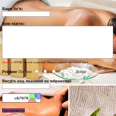
Ваше Ім’я:
Ваш відгук:
Примітка:
HTML теги не дозволені! Використовуйте звичайний текст.
Рейтинг
Погано
Добре
Введіть код, вказаний на зображенні:
Продовжити