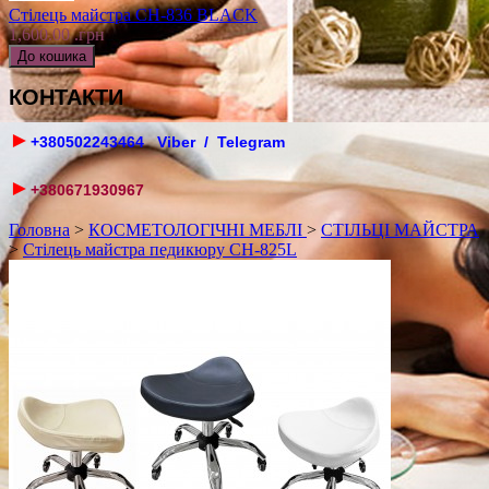
Стілець майстра CH-836 BLACK
1,600.00 .грн
КОНТАКТИ
►
+380502243464 Viber / Telegram
►
+380671930967
Головна
>
КОСМЕТОЛОГІЧНІ МЕБЛІ
>
СТІЛЬЦІ МАЙСТРА
>
Стілець майстра педикюру CH-825L