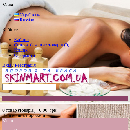
Мова
Українська
Russian
Кабінет
Кабінет
Список бажаних товарів (0)
Кошик
Оформити
Вхід
/
Реєстрація
0 товар (товарів) - 0.00 .грн
Ваш кошик порожній
Menu