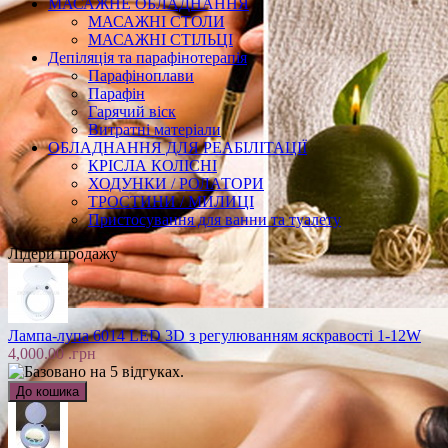
МАСАЖНЕ ОБЛАДНАННЯ
МАСАЖНІ СТОЛИ
МАСАЖНІ СТІЛЬЦІ
Депіляція та парафінотерапія
Парафіноплави
Парафін
Гарячий віск
Витратні матеріали
ОБЛАДНАННЯ ДЛЯ РЕАБІЛІТАЦІЇ
КРІСЛА КОЛІСНІ
ХОДУНКИ / РОЛАТОРИ
ТРОСТИНИ / МИЛИЦІ
Пристосування для ванни та туалету
Лідери продажу
Лампа-лупа 6014 LED 3D з регулюванням яскравості 1-12W
4,000.00 .грн