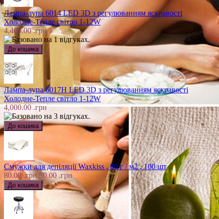
Лампа-лупа 6014 LED 3D з регулюванням яскравості
Холодне-Тепле світло 1-12W
4,400.00 .грн
Лампа-лупа 6017H LED 3D з регулюванням яскравості
Холодне-Тепле світло 1-12W
4,000.00 .грн
Смужки для депіляції Waxkiss , 80 г / м2 , 100 шт
80.00 .грн
50.00 .грн