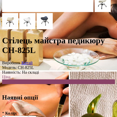
Стілець майстра педикюру
CH-825L
Виробник
Китай
Модель:
CH-825L
Наявність:
На складі
Ціна
2,400.00 .грн
Наявні опції
*
Колір: