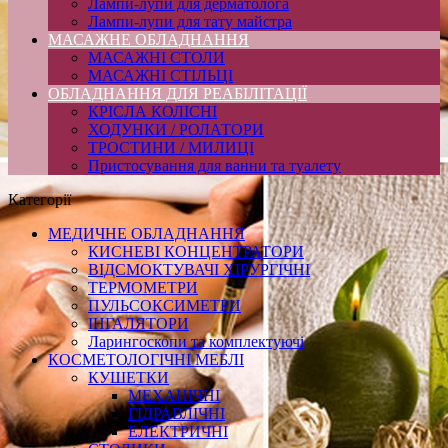
Лампи-лупи для дерматолога
Лампи-лупи для тату майстра
МАСАЖНЕ ОБЛАДНАННЯ
МАСАЖНІ СТОЛИ
МАСАЖНІ СТІЛЬЦІ
ОБЛАДНАННЯ ДЛЯ РЕАБІЛІТАЦІЇ
КРІСЛА КОЛІСНІ
ХОДУНКИ / РОЛАТОРИ
ТРОСТИНИ / МИЛИЦІ
Пристосування для ванни та туалету
Категорії
МЕДИЧНЕ ОБЛАДНАННЯ
КИСНЕВІ КОНЦЕНТРАТОРИ
ВІДСМОКТУВАЧІ ХІРУРГІЧНІ
ТЕРМОМЕТРИ
ПУЛЬСОКСИМЕТРИ
ІНГАЛЯТОРИ
Ларингоскопи та комплектуючі
КОСМЕТОЛОГІЧНІ МЕБЛІ
КУШЕТКИ
МЕХАНІЧНІ
ГІДРАВЛІЧНІ
ЕЛЕКТРИЧНІ