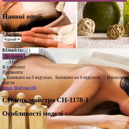
Наявні опції
*
Колір:
Кількість:
-
+
- АБО -
В улюблені
Порівняти
Базовано на 0 відгуках.
|
Написати
відгук
Опис
Відгуки (0)
Стілець майстра CH-1178-1
Особливості моделі :