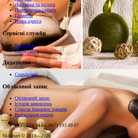
Доставка та оплата
Повернення / обмін
Гарантія
Наша адреса
Сервісні служби
Контакти
Мапа сайту
Додатково
Спеціальні
Обліковий запис
Обліковий запис
Історія замовлень
Список бажаних товарів
Розсилання новин
(050) 224 34 64 (067) 193 09 67
Skinmart © 2013—2026