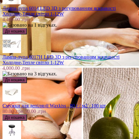
Лампа-лупа 6014 LED 3D з регулюванням яскравості
Холодне-Тепле світло 1-12W
4,400.00 .грн
Лампа-лупа 6017H LED 3D з регулюванням яскравості
Холодне-Тепле світло 1-12W
4,000.00 .грн
Смужки для депіляції Waxkiss , 80 г / м2 , 100 шт
80.00 .грн
50.00 .грн