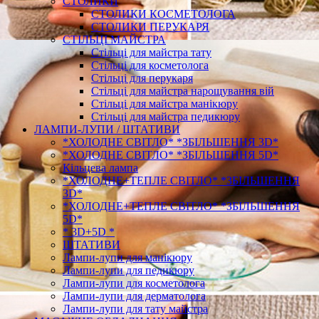
СТОЛИКИ
СТОЛИКИ КОСМЕТОЛОГА
СТОЛИКИ ПЕРУКАРЯ
СТІЛЬЦІ МАЙСТРА
Стільці для майстра тату
Стільці для косметолога
Стільці для перукаря
Стільці для майстра нарощування вій
Стільці для майстра манікюру
Стільці для майстра педикюру
ЛАМПИ-ЛУПИ / ШТАТИВИ
*ХОЛОДНЕ СВІТЛО* *ЗБІЛЬШЕННЯ 3D*
*ХОЛОДНЕ СВІТЛО* *ЗБІЛЬШЕННЯ 5D*
Кільцева лампа
*ХОЛОДНЕ+ТЕПЛЕ СВІТЛО* *ЗБІЛЬШЕННЯ
3D*
*ХОЛОДНЕ+ТЕПЛЕ СВІТЛО* *ЗБІЛЬШЕННЯ
5D*
* 3D+5D *
ШТАТИВИ
Лампи-лупи для манікюру
Лампи-лупи для педикюру
Лампи-лупи для косметолога
Лампи-лупи для дерматолога
Лампи-лупи для тату майстра