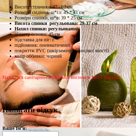
Висота стільчика: 47 - 62 см
Розміри сидіння, ш*гл: 45 * 41 см
Розміри спинки, ш*в: 39 * 25 см
Висота спинки регульована: 29-37 см
Нахил спинки: регульований
діаметр основи: 45 см
підставка для ніг: є
підйомник: пневматичний
покриття: PVC (шкірзамінник високої якості)
колір оббивки: чорний
Надається санітарно-гігієнічний висновок МОЗ України
Написати відгук
Ваше Ім’я: