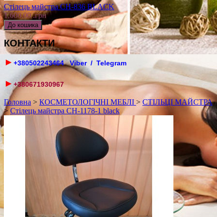
Стілець майстра CH-836 BLACK
1,600.00 .грн
КОНТАКТИ
►
+380502243464 Viber / Telegram
►
+380671930967
Головна
>
КОСМЕТОЛОГІЧНІ МЕБЛІ
>
СТІЛЬЦІ МАЙСТРА
>
Стілець майстра CH-1178-1 black