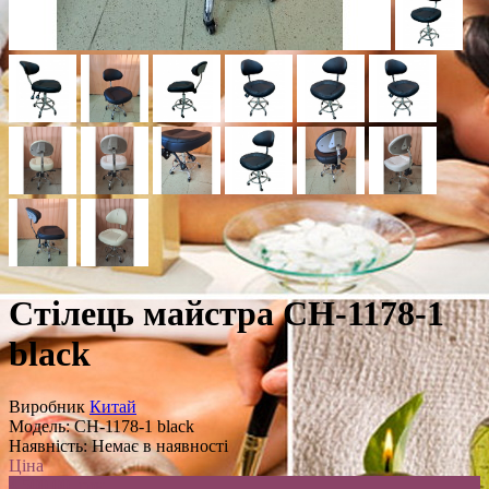
Стілець майстра CH-1178-1
black
Виробник
Китай
Модель:
CH-1178-1 black
Наявність:
Немає в наявності
Ціна
4,500.00 .грн