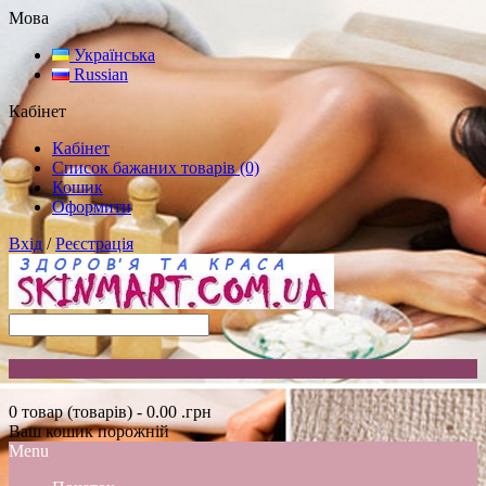
Мова
Українська
Russian
Кабінет
Кабінет
Список бажаних товарів (0)
Кошик
Оформити
Вхід
/
Реєстрація
0 товар (товарів) - 0.00 .грн
Ваш кошик порожній
Menu