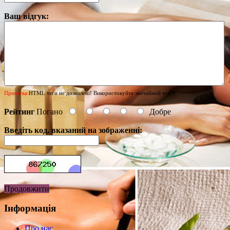
Ваш відгук:
Примітка:
HTML теги не дозволені! Використовуйте звичайний текст.
Рейтинг
Погано
Добре
Введіть код, вказаний на зображенні:
Продовжити
Інформація
Про нас