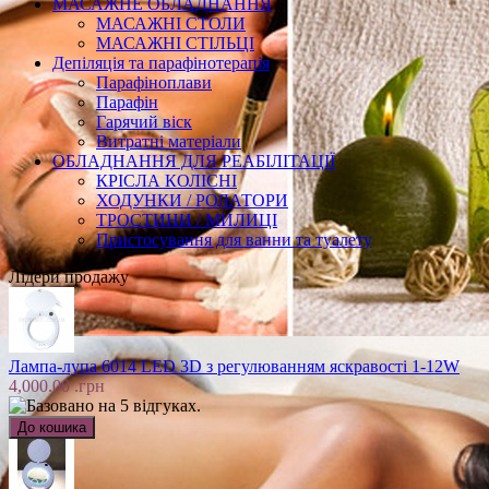
МАСАЖНЕ ОБЛАДНАННЯ
МАСАЖНІ СТОЛИ
МАСАЖНІ СТІЛЬЦІ
Депіляція та парафінотерапія
Парафіноплави
Парафін
Гарячий віск
Витратні матеріали
ОБЛАДНАННЯ ДЛЯ РЕАБІЛІТАЦІЇ
КРІСЛА КОЛІСНІ
ХОДУНКИ / РОЛАТОРИ
ТРОСТИНИ / МИЛИЦІ
Пристосування для ванни та туалету
Лідери продажу
Лампа-лупа 6014 LED 3D з регулюванням яскравості 1-12W
4,000.00 .грн