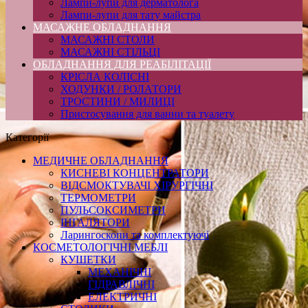
Лампи-лупи для дерматолога
Лампи-лупи для тату майстра
МАСАЖНЕ ОБЛАДНАННЯ
МАСАЖНІ СТОЛИ
МАСАЖНІ СТІЛЬЦІ
ОБЛАДНАННЯ ДЛЯ РЕАБІЛІТАЦІЇ
КРІСЛА КОЛІСНІ
ХОДУНКИ / РОЛАТОРИ
ТРОСТИНИ / МИЛИЦІ
Пристосування для ванни та туалету
Категорії
МЕДИЧНЕ ОБЛАДНАННЯ
КИСНЕВІ КОНЦЕНТРАТОРИ
ВІДСМОКТУВАЧІ ХІРУРГІЧНІ
ТЕРМОМЕТРИ
ПУЛЬСОКСИМЕТРИ
ІНГАЛЯТОРИ
Ларингоскопи та комплектуючі
КОСМЕТОЛОГІЧНІ МЕБЛІ
КУШЕТКИ
МЕХАНІЧНІ
ГІДРАВЛІЧНІ
ЕЛЕКТРИЧНІ