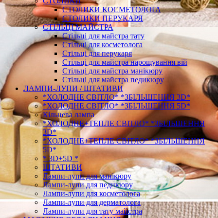
СТОЛИКИ
СТОЛИКИ КОСМЕТОЛОГА
СТОЛИКИ ПЕРУКАРЯ
СТІЛЬЦІ МАЙСТРА
Стільці для майстра тату
Стільці для косметолога
Стільці для перукаря
Стільці для майстра нарощування вій
Стільці для майстра манікюру
Стільці для майстра педикюру
ЛАМПИ-ЛУПИ / ШТАТИВИ
*ХОЛОДНЕ СВІТЛО* *ЗБІЛЬШЕННЯ 3D*
*ХОЛОДНЕ СВІТЛО* *ЗБІЛЬШЕННЯ 5D*
Кільцева лампа
*ХОЛОДНЕ+ТЕПЛЕ СВІТЛО* *ЗБІЛЬШЕННЯ
3D*
*ХОЛОДНЕ+ТЕПЛЕ СВІТЛО* *ЗБІЛЬШЕННЯ
5D*
* 3D+5D *
ШТАТИВИ
Лампи-лупи для манікюру
Лампи-лупи для педикюру
Лампи-лупи для косметолога
Лампи-лупи для дерматолога
Лампи-лупи для тату майстра