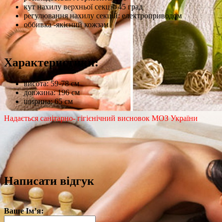
кут нахилу верхньої секції: 45 град
регулювання нахилу секцій: електроприводом
оббивка -якісний кожзам
Характеристики:
висота: 59-78 см
довжина: 196 см
ширина: 65 см
Надається санітарно- гігієнічний висновок МОЗ України
Написати відгук
Ваше Ім’я: