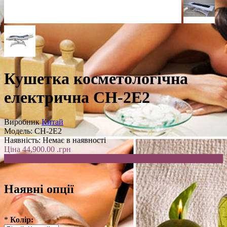
Кушетка косметологічна
електрична CH-2E2
Виробник
Китай
Модель:
CH-2E2
Наявність:
Немає в наявності
Ціна
44,900.00 .грн
41,900.00 .грн
Наявні опції
*
Колір: