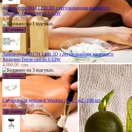
Лампа-лупа 6014 LED 3D з регулюванням яскравості
Холодне-Тепле світло 1-12W
4,400.00 .грн
Лампа-лупа 6017H LED 3D з регулюванням яскравості
Холодне-Тепле світло 1-12W
4,000.00 .грн
Смужки для депіляції Waxkiss , 80 г / м2 , 100 шт
80.00 .грн
50.00 .грн