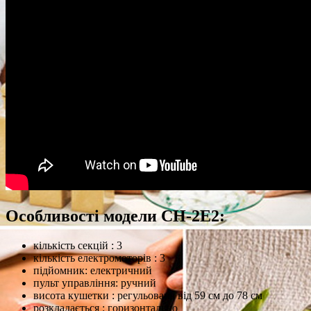
Особливості модели CH-2Е2:
кількість секцій : 3
кількість електромоторів : 3
підйомник: електричний
пульт управління: ручний
висота кушетки : регульована від 59 см до 78 см
розкладається : горизонтально