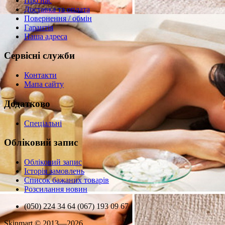
Про нас
Доставка та оплата
Повернення / обмін
Гарантія
Наша адреса
Сервісні служби
Контакти
Мапа сайту
Додатково
Спеціальні
Обліковий запис
Обліковий запис
Історія замовлень
Список бажаних товарів
Розсилання новин
(050) 224 34 64 (067) 193 09 67
Skinmart © 2013—2026