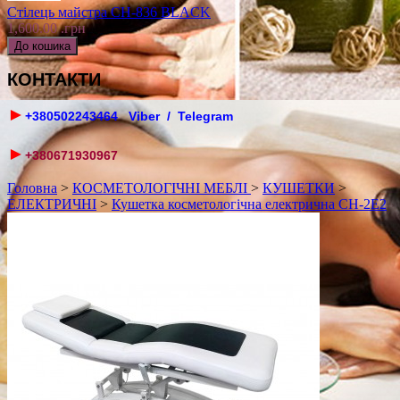
Стілець майстра CH-836 BLACK
1,600.00 .грн
КОНТАКТИ
►
+380502243464 Viber / Telegram
►
+380671930967
Головна
>
КОСМЕТОЛОГІЧНІ МЕБЛІ
>
КУШЕТКИ
>
ЕЛЕКТРИЧНІ
>
Кушетка косметологічна електрична CH-2E2