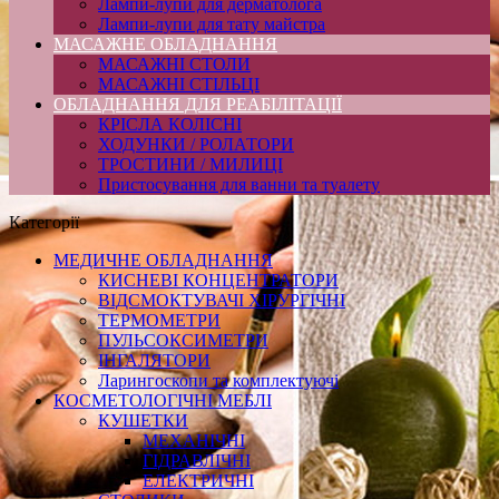
Лампи-лупи для дерматолога
Лампи-лупи для тату майстра
МАСАЖНЕ ОБЛАДНАННЯ
МАСАЖНІ СТОЛИ
МАСАЖНІ СТІЛЬЦІ
ОБЛАДНАННЯ ДЛЯ РЕАБІЛІТАЦІЇ
КРІСЛА КОЛІСНІ
ХОДУНКИ / РОЛАТОРИ
ТРОСТИНИ / МИЛИЦІ
Пристосування для ванни та туалету
Категорії
МЕДИЧНЕ ОБЛАДНАННЯ
КИСНЕВІ КОНЦЕНТРАТОРИ
ВІДСМОКТУВАЧІ ХІРУРГІЧНІ
ТЕРМОМЕТРИ
ПУЛЬСОКСИМЕТРИ
ІНГАЛЯТОРИ
Ларингоскопи та комплектуючі
КОСМЕТОЛОГІЧНІ МЕБЛІ
КУШЕТКИ
МЕХАНІЧНІ
ГІДРАВЛІЧНІ
ЕЛЕКТРИЧНІ