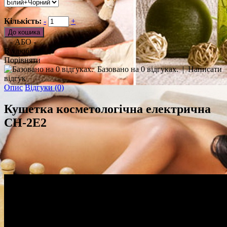
Кількість:
-
+
- АБО -
В улюблені
Порівняти
Базовано на 0 відгуках.
|
Написати
відгук
Опис
Відгуки (0)
Кушетка косметологічна електрична
CH-2E2