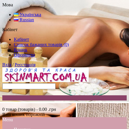
Мова
Українська
Russian
Кабінет
Кабінет
Список бажаних товарів (0)
Кошик
Оформити
Вхід
/
Реєстрація
0 товар (товарів) - 0.00 .грн
Ваш кошик порожній
Menu