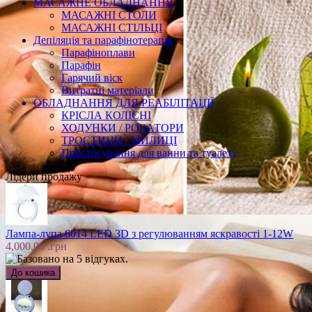
МАСАЖНЕ ОБЛАДНАННЯ
МАСАЖНІ СТОЛИ
МАСАЖНІ СТІЛЬЦІ
Депіляція та парафінотерапія
Парафіноплави
Парафін
Гарячий віск
Витратні матеріали
ОБЛАДНАННЯ ДЛЯ РЕАБІЛІТАЦІЇ
КРІСЛА КОЛІСНІ
ХОДУНКИ / РОЛАТОРИ
ТРОСТИНИ / МИЛИЦІ
Пристосування для ванни та туалету
Лідери продажу
Лампа-лупа 6014 LED 3D з регулюванням яскравості 1-12W
4,000.00 .грн