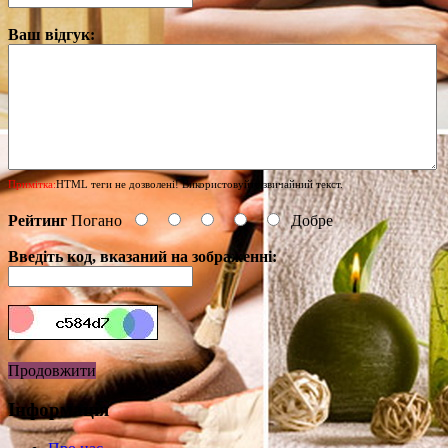
Ваш відгук:
Примітка:
HTML теги не дозволені! Використовуйте звичайний текст.
Рейтинг
Погано
Добре
Введіть код, вказаний на зображенні:
Продовжити
Інформація